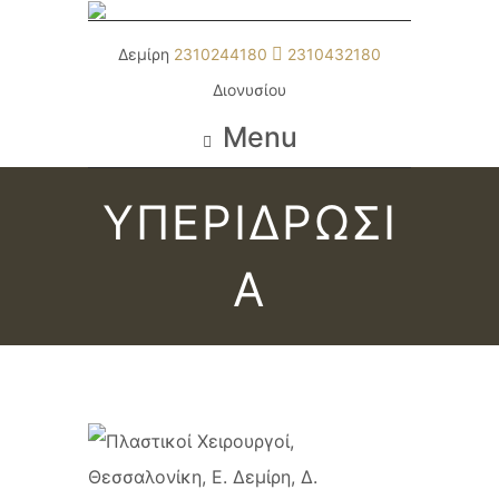
Δεμίρη
2310244180
2310432180
Διονυσίου
Menu
ΥΠΕΡΙΔΡΩΣΙ
Α