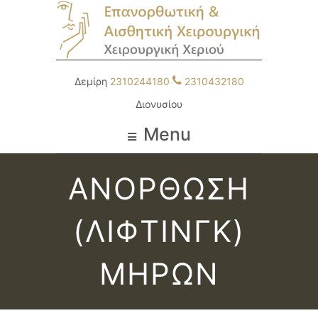
Δεμίρη
2310244180
2310432180
Διονυσίου
Menu
ΑΝΟΡΘΩΣΗ
(ΛΙΦΤΙΝΓΚ)
ΜΗΡΩΝ