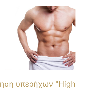
ηση υπερήχων "High