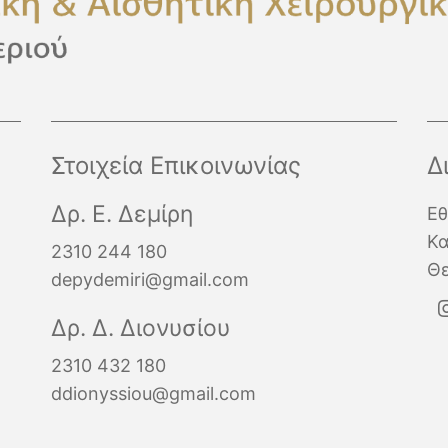
Στοιχεία Επικοινωνίας
Δ
Δρ. Ε. Δεμίρη
Εθ
Κα
2310 244 180
Θ
depydemiri@gmail.com
Δρ. Δ. Διονυσίου
2310 432 180
ddionyssiou@gmail.com